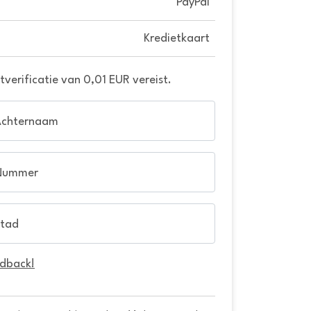
PayPal
Kredietkaart
verificatie van 0,01 EUR vereist.
Achternaam
Nummer
tad
edback!