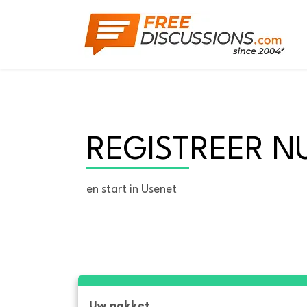
REGISTREER N
en start in Usenet
Uw pakket