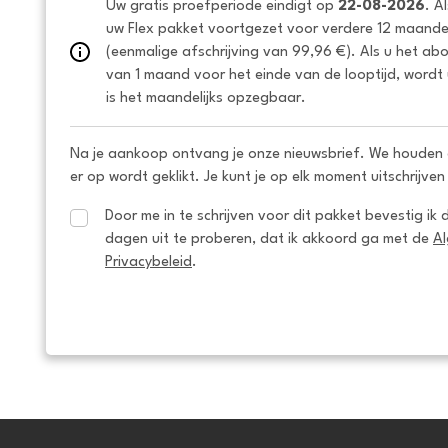
Uw gratis proefperiode eindigt op 
22-08-2026
. A
uw Flex pakket voortgezet voor verdere 12 maanden
(eenmalige afschrijving van 99,96 €). Als u het ab
van 1 maand voor het einde van de looptijd, wordt 
is het maandelijks opzegbaar.
Na je aankoop ontvang je onze nieuwsbrief. We houden 
er op wordt geklikt. Je kunt je op elk moment uitschrijven
Door me in te schrijven voor dit pakket bevestig ik 
dagen uit te proberen, dat ik akkoord ga met de 
A
Privacybeleid
.