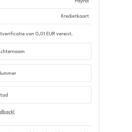
PayPal
Kredietkaart
verificatie van 0,01 EUR vereist.
Achternaam
Nummer
tad
edback!