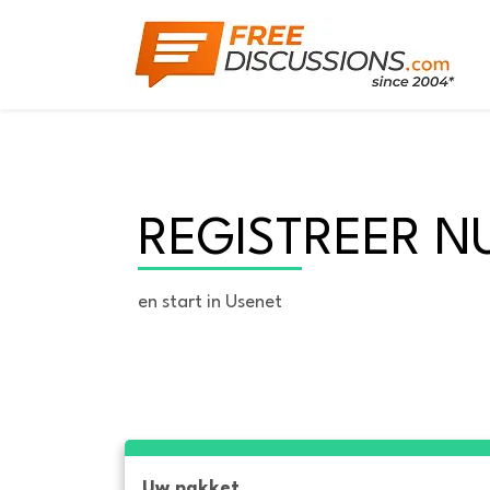
REGISTREER N
en start in Usenet
Uw pakket