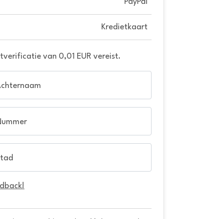
PayPal
Kredietkaart
verificatie van 0,01 EUR vereist.
Achternaam
Nummer
tad
edback!