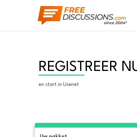
REGISTREER N
en start in Usenet
Uw pakket