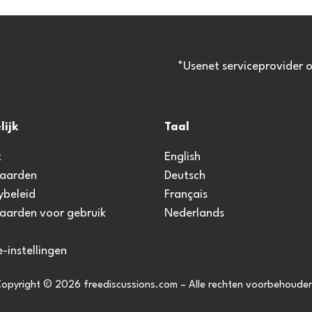
*Usenet serviceprovider 
lijk
Taal
k
English
aarden
Deutsch
ybeleid
Français
aarden voor gebruik
Nederlands
-instellingen
opyright © 2026 freediscussions.com – Alle rechten voorbehoude