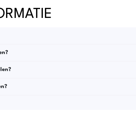
ORMATIE
ken?
elen?
en?