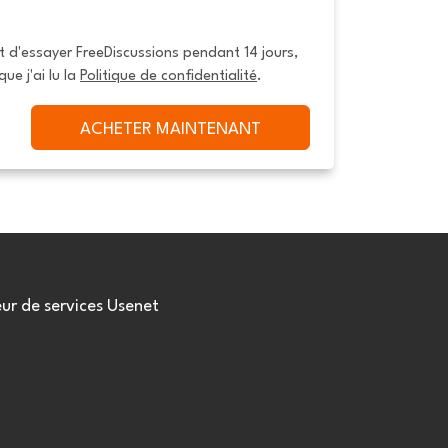
it d'essayer FreeDiscussions pendant 14 jours, 
que j'ai lu la 
Politique de confidentialité
.
ACHETER MAINTENANT
eur de services Usenet