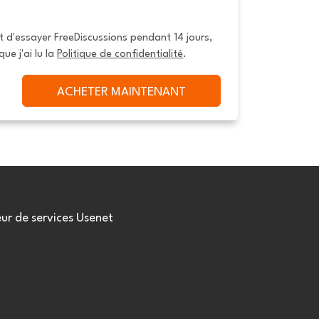
it d'essayer FreeDiscussions pendant 14 jours, 
que j'ai lu la 
Politique de confidentialité
.
ACHETER MAINTENANT
eur de services Usenet