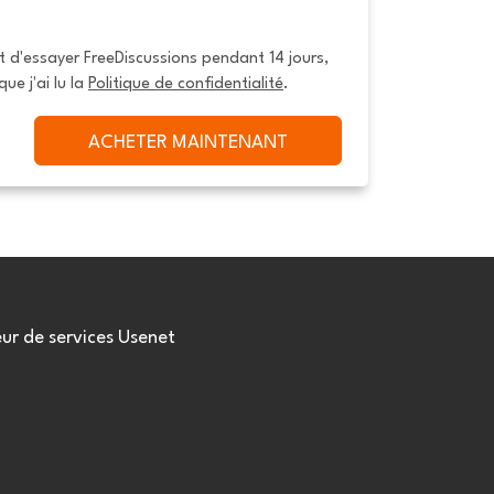
it d'essayer FreeDiscussions pendant 14 jours, 
que j'ai lu la 
Politique de confidentialité
.
ACHETER MAINTENANT
eur de services Usenet