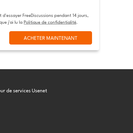
it d'essayer FreeDiscussions pendant 14 jours, 
que j'ai lu la 
Politique de confidentialité
.
ACHETER MAINTENANT
eur de services Usenet