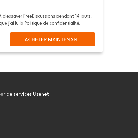
it d'essayer FreeDiscussions pendant 14 jours, 
que j'ai lu la 
Politique de confidentialité
.
ACHETER MAINTENANT
eur de services Usenet