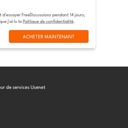
it d'essayer FreeDiscussions pendant 14 jours, 
que j'ai lu la 
Politique de confidentialité
.
ACHETER MAINTENANT
eur de services Usenet