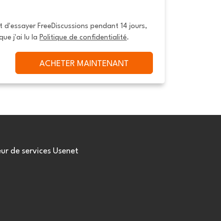
it d'essayer FreeDiscussions pendant 14 jours, 
que j'ai lu la 
Politique de confidentialité
.
ACHETER MAINTENANT
eur de services Usenet