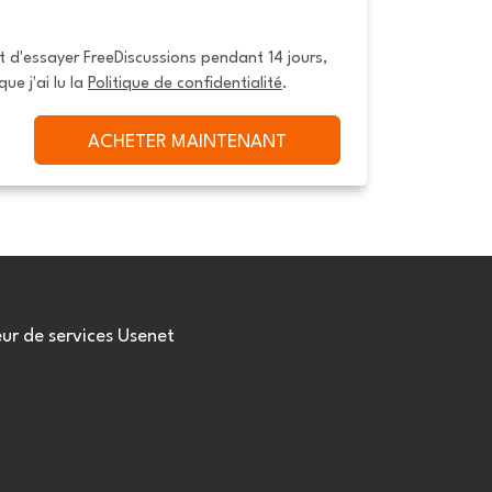
it d'essayer FreeDiscussions pendant 14 jours, 
que j'ai lu la 
Politique de confidentialité
.
ACHETER MAINTENANT
eur de services Usenet