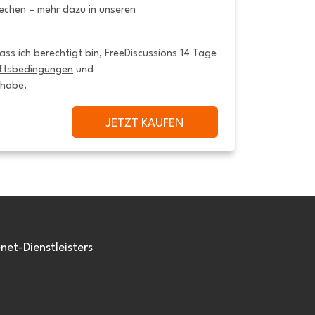
rechen – mehr dazu in unseren
ss ich berechtigt bin, FreeDiscussions 14 Tage 
ftsbedingungen
 und 
 habe.
JETZT KAUFEN
et-Dienstleisters