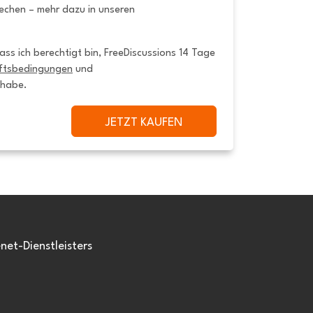
rechen – mehr dazu in unseren
ss ich berechtigt bin, FreeDiscussions 14 Tage 
ftsbedingungen
 und 
 habe.
JETZT KAUFEN
et-Dienstleisters