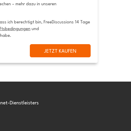
rechen – mehr dazu in unseren
ss ich berechtigt bin, FreeDiscussions 14 Tage 
ftsbedingungen
 und 
 habe.
JETZT KAUFEN
et-Dienstleisters