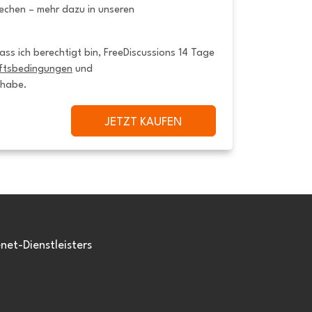
rechen – mehr dazu in unseren
ss ich berechtigt bin, FreeDiscussions 14 Tage 
ftsbedingungen
 und 
 habe.
JETZT KAUFEN
et-Dienstleisters