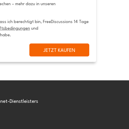
rechen – mehr dazu in unseren
ss ich berechtigt bin, FreeDiscussions 14 Tage 
ftsbedingungen
 und 
 habe.
JETZT KAUFEN
et-Dienstleisters