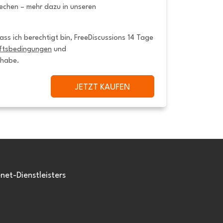
rechen – mehr dazu in unseren
ss ich berechtigt bin, FreeDiscussions 14 Tage 
ftsbedingungen
 und 
 habe.
JETZT KAUFEN
et-Dienstleisters