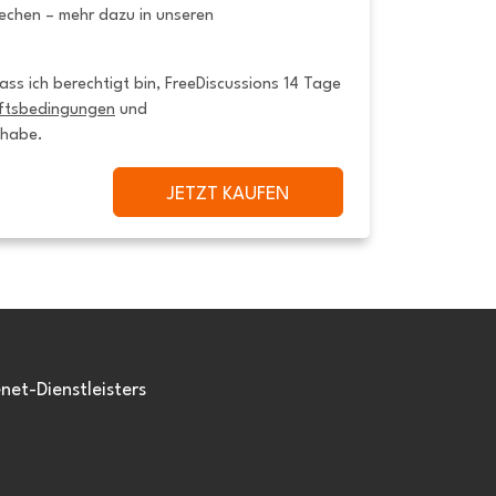
rechen – mehr dazu in unseren
ss ich berechtigt bin, FreeDiscussions 14 Tage 
ftsbedingungen
 und 
 habe.
JETZT KAUFEN
et-Dienstleisters