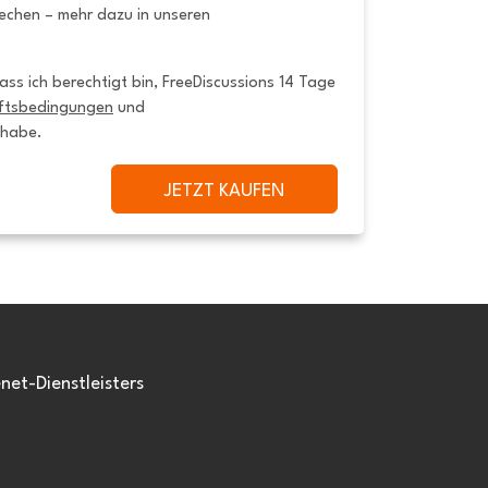
rechen – mehr dazu in unseren
ss ich berechtigt bin, FreeDiscussions 14 Tage 
ftsbedingungen
 und 
 habe.
JETZT KAUFEN
et-Dienstleisters