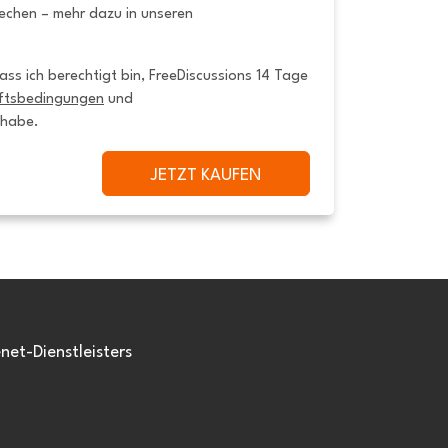
rechen – mehr dazu in unseren
ss ich berechtigt bin, FreeDiscussions 14 Tage 
ftsbedingungen
 und 
 habe.
JETZT KAUFEN
et-Dienstleisters