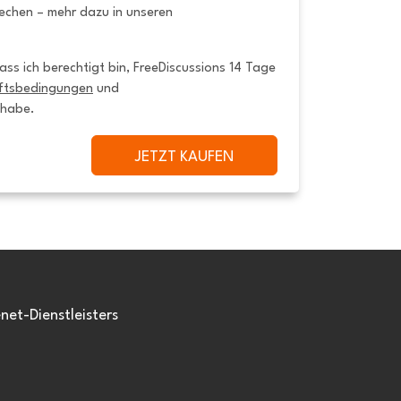
rechen – mehr dazu in unseren
ss ich berechtigt bin, FreeDiscussions 14 Tage 
ftsbedingungen
 und 
 habe.
JETZT KAUFEN
et-Dienstleisters