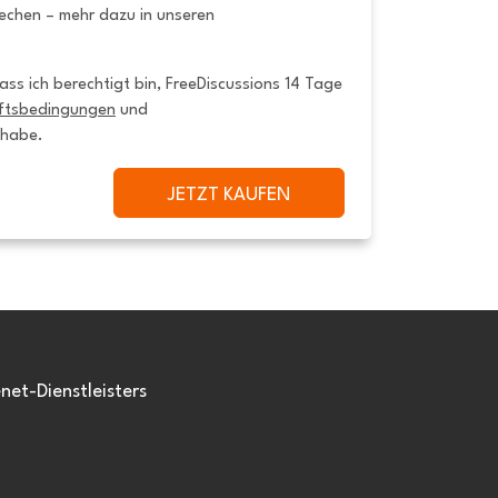
rechen – mehr dazu in unseren
ss ich berechtigt bin, FreeDiscussions 14 Tage 
ftsbedingungen
 und 
 habe.
JETZT KAUFEN
et-Dienstleisters