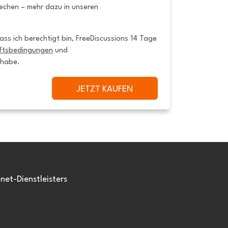
rechen – mehr dazu in unseren
ss ich berechtigt bin, FreeDiscussions 14 Tage 
ftsbedingungen
 und 
 habe.
JETZT KAUFEN
et-Dienstleisters